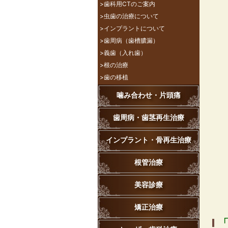
>歯科用CTのご案内
>虫歯の治療について
>インプラントについて
>歯周病（歯槽膿漏）
>義歯（入れ歯）
>根の治療
>歯の移植
噛み合わせ・片頭痛
歯周病・歯茎再生治療
インプラント・骨再生治療
根管治療
美容診療
矯正治療
「