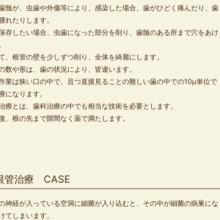
歯髄が、虫歯や外傷等により、感染した場合、歯がひどく痛んだり、歯
腫れたりします。
保存したい場合、虫歯になった部分を削り、歯髄のある所まで穴をあけ
。
て、根管の壁を少しずつ削り、全体を綺麗にします。
の数や形は、歯の状況により、皆違います。
作業は狭い口の中で、且つ直接見ることの難しい歯の中での10μ単位で
療になります。
治療とは、歯科治療の中でも相当な技術を必要とします。
後、根の先まで隙間なく薬で満たします。
根管治療 CASE
の神経が入っている空洞に細菌が入り込むと、その中が細菌の病巣にな
けてしまいます。