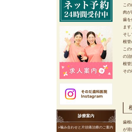
この
肉が
歯を
ます
そし
根管
この
の治
根管
その
診療案内
歯根
>噛み合わせと片頭痛治療のご案内
が溶